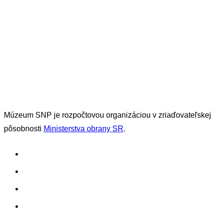
Múzeum SNP je rozpočtovou organizáciou
v zriaďovateľskej
pôsobnosti
Ministerstva obrany SR
.
O projekte
Výstupy projektu
Multimédiá
Kontakty