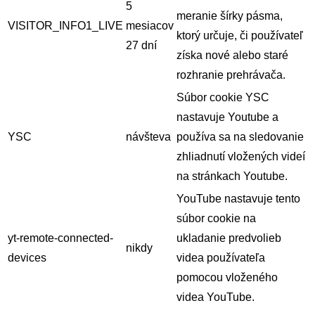
5
meranie šírky pásma,
VISITOR_INFO1_LIVE
mesiacov
ktorý určuje, či používateľ
27 dní
získa nové alebo staré
rozhranie prehrávača.
Súbor cookie YSC
nastavuje Youtube a
YSC
návšteva
používa sa na sledovanie
zhliadnutí vložených videí
na stránkach Youtube.
YouTube nastavuje tento
súbor cookie na
yt-remote-connected-
ukladanie predvolieb
nikdy
devices
videa používateľa
pomocou vloženého
videa YouTube.