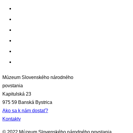
O projekte
Výstupy projektu
Multimédiá
Kontakty
Granty EHP a Nórska
EN
Múzeum Slovenského národného
povstania
Kapitulská 23
975 59 Banská Bystrica
Ako sa k nám dostať?
Kontakty
© 2022 Múzeum Slovenského národného povstania.